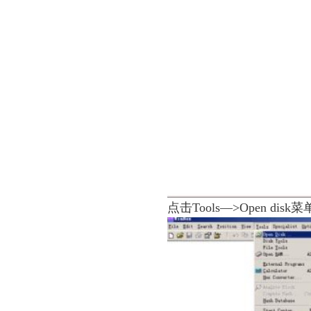
点击Tools—>Open dis