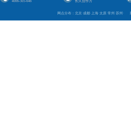
4006-505-646
长久合作方
网点分布：北京·成都·上海·太原·常州·苏州·