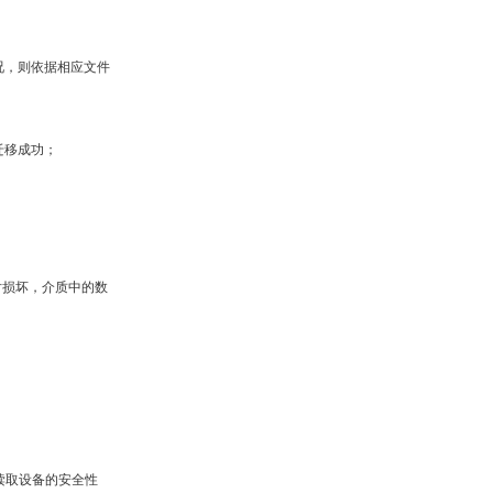
况，则依据相应文件
迁移成功；
；
片损坏，介质中的数
读取设备的安全性