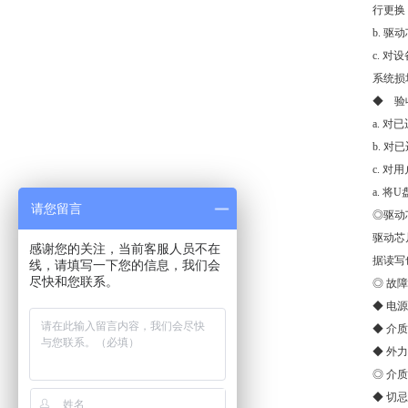
行更换
b. 
c. 
系统损
◆ 验
a. 
b. 
c. 
a. 
请您留言
◎驱动
驱动芯
感谢您的关注，当前客服人员不在
据读写
线，请填写一下您的信息，我们会
尽快和您联系。
◎ 故
◆ 电
◆ 介
◆ 外
◎ 介
◆ 切