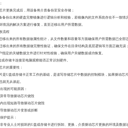
；
驱动芯片更换完成后，用设备将介质备份至安全存储；
对设备备份出来的硬盘完整镜像进行逻辑分析和校验，若镜像内的文件系统存在不一致情
坏情况的解决方案进行修复，直至迁移出用户所需数据。
收流程
对已迁移出来的所有数据做属性统计，从文件数量和容量等方面确保用户所需数据已全部
对已迁移出来的所有数据做完整性验证，确保文件在目录结构及底层逻辑等方面正确无误
对用户指定的关键数据文件进行针对性校验，确保用户关键数据成功恢复。
将U盘或存储卡连接至电脑观察能否正常识别硬件。
芯片的重要性：
片是U盘或存储卡正常工作的基础，是读写存储芯片中数据的控制模块，如果驱动芯
也就无从谈起。
障出现的可能原因：
源异常导致驱动芯片烧毁
质内出现短路导致驱动芯片烧毁
力导致驱动芯片变形或折断
质保护提示：
忌非专业人士对损坏的U盘或存储卡进行拆卸、更换，介质驱动芯片更换的环境及数据