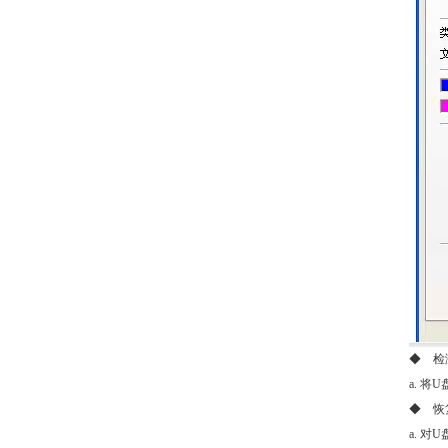
◆ 检
a. 
◆ 恢
a. 