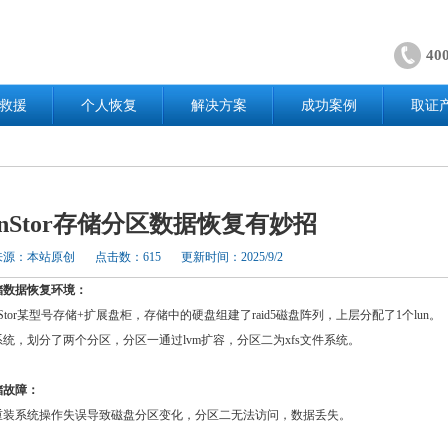
40
救援
个人恢复
解决方案
成功案例
取证
anStor存储分区数据恢复有妙招
来源：本站原创
点击数：615
更新时间：2025/9/2
储数据恢复环境：
nStor某型号存储+扩展盘柜，存储中的硬盘组建了raid5磁盘阵列，上层分配了1个lun。
操作系统，划分了两个分区，分区一通过lvm扩容，分区二为xfs文件系统。
储故障：
重装系统操作失误导致磁盘分区变化，分区二无法访问，数据丢失。