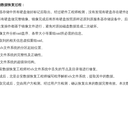
储数据恢复过程：
务器存储中所有硬盘做好标记后取出。经过硬件工程师检测，没有发现有硬盘存在硬件
所有硬盘做完整镜像。镜像完成后将所有硬盘按照原样还原到原服务器存储设备中。后
恢复操作都基于镜像文件进行，避免对原始磁盘数据造成二次破坏。
像文件分析raid盘序、条带大小等重组raid所必需的信息。
取到的相关信息虚拟重组raid。
xfs文件系统的分区起始位置、
fs文件系统的完整性及正确性。
fs文件系统的超级块结构。
安数据恢复工程师对xfs文件系统中丢失的节点及目录项进行修复。
成后，北亚企安数据恢复工程师编写程序解析xfs文件系统，提取其中的数据。
提取完成后，交由用户方检测。经过用户方检测，确认恢复出来的数据完整有效。本次