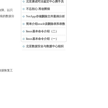
市“专精特新”中小企业
北亚康成司法鉴定中心携手员
工，与受灾地区共渡难关
不忘初心 再创辉煌
故障。以只
续的数据分
NetApp存储删除文件案例分析
简单介绍oracle误删除表和表数
据的恢复方法
linux基本命令介绍（二）
linux基本命令介绍（一）
北亚数据安全与救援中心组织
团队建设活动
数据恢复工